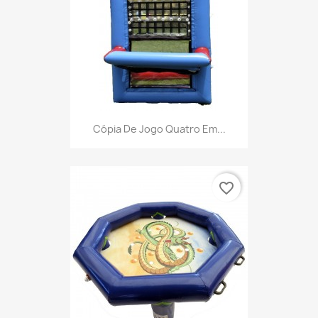
Cópia De Jogo Quatro Em...
favorite_border