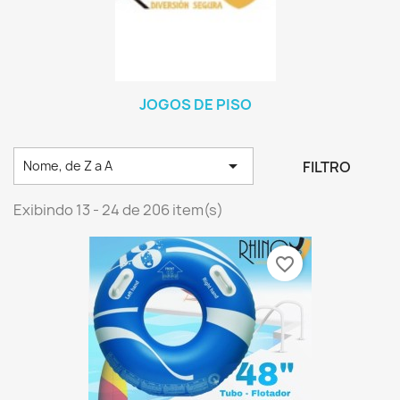
JOGOS DE PISO

FILTRO
Nome, de Z a A
Exibindo 13 - 24 de 206 item(s)
favorite_border