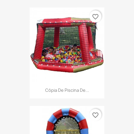
favorite_border
Cópia De Piscina De...
favorite_border