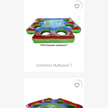
favorite_border
Conector Multiusos T
favorite_border