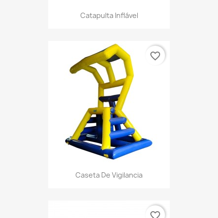
Catapulta Inflável
favorite_border
Caseta De Vigilancia
favorite_border