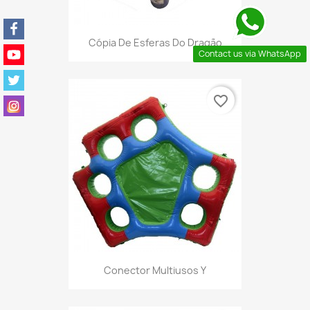
Cópia De Esferas Do Dragão
Contact us via WhatsApp
favorite_border
Conector Multiusos Y