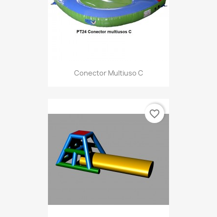
Conector Multiuso C
favorite_border