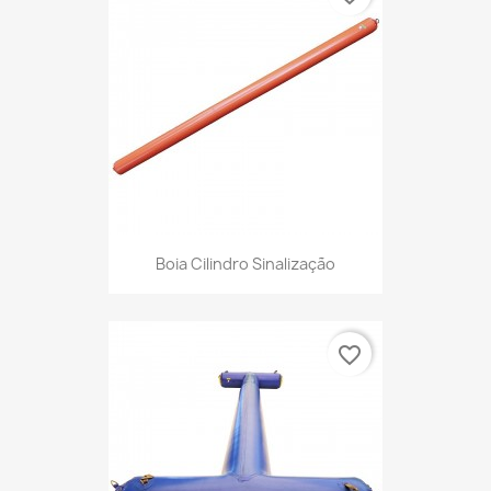
Boia Cilindro Sinalização
favorite_border