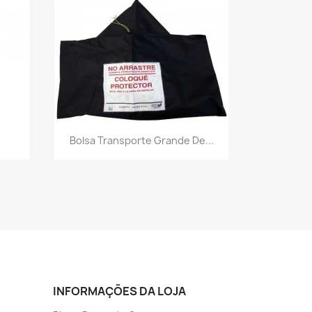
a
Visualização rápida

Bolsa Transporte Grande De...
INFORMAÇÕES DA LOJA