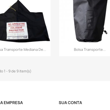
Visualização rápida
Visualização rápid


sa Transporte Mediana De...
Bolsa Transporte...
o 1 - 9 de 9 item(s)
A EMPRESA
SUA CONTA