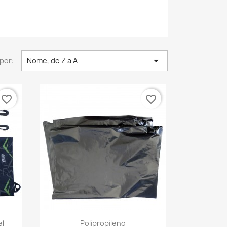

por:
Nome, de Z a A
favorite_border
favorite_border
a
Visualização rápida

el
Polipropileno