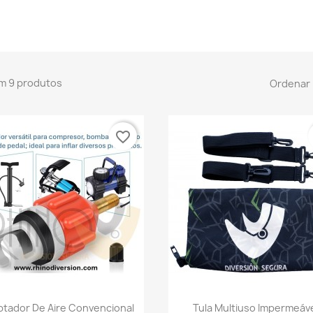
m 9 produtos
Ordenar 
favorite_border
Visualização rápida
Visualização rápid


ptador De Aire Convencional
Tula Multiuso Impermeáv