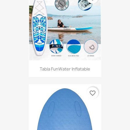
Tabla FunWater Inflatable
favorite_border