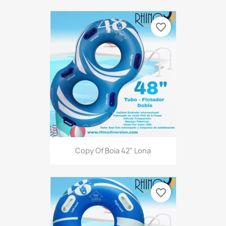
favorite_border
Copy Of Boia 42" Lona
favorite_border