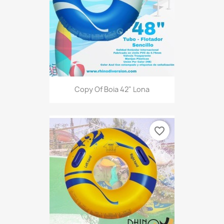
Copy Of Boia 42" Lona
favorite_border