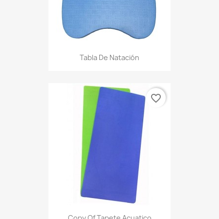
Tabla De Natación
favorite_border
Copy Of Tapete Acuatico