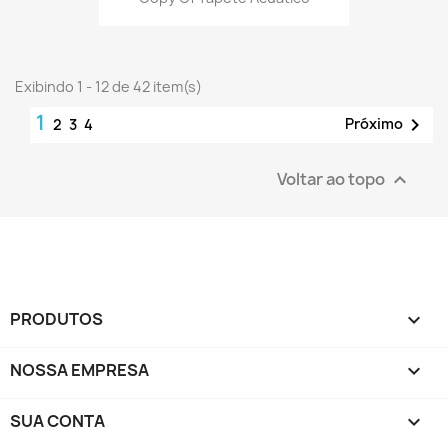
Exibindo 1 - 12 de 42 item(s)
1

Próximo
2
3
4
Voltar ao topo

PRODUTOS

NOSSA EMPRESA

SUA CONTA
