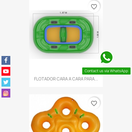
favorite_border
Contact us via WhatsApp
FLOTADOR CARA A CARA PARA...
favorite_border