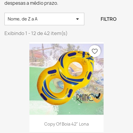
despesas a médio prazo.

FILTRO
Nome, de Z a A
Exibindo 1 - 12 de 42 item(s)
favorite_border
Copy Of Boia 42" Lona