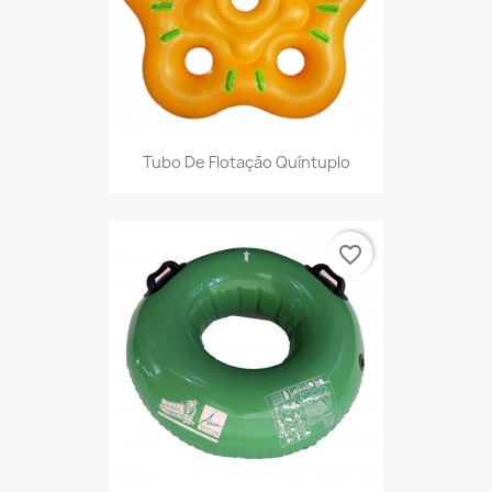
Tubo De Flotação Quíntuplo
favorite_border