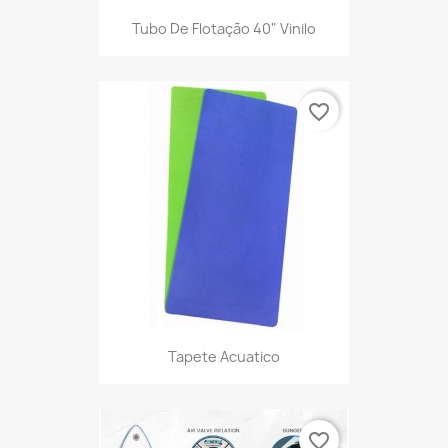
Tubo De Flotação 40" Vinilo
favorite_border
Tapete Acuatico
favorite_border