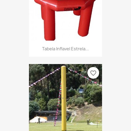
Tabela Inflavel Estrela...
favorite_border