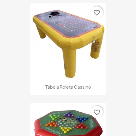
favorite_border
Tabela Roleta Cassino
favorite_border