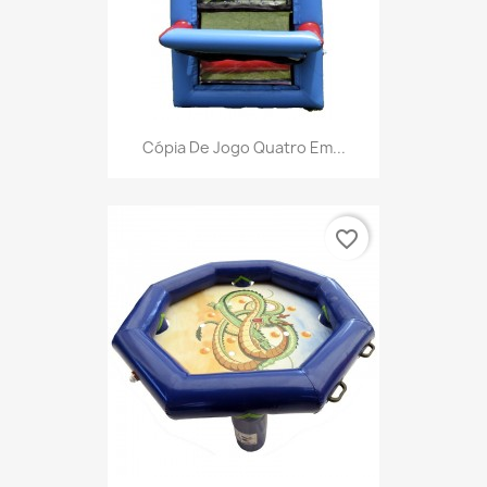
Cópia De Jogo Quatro Em...
favorite_border