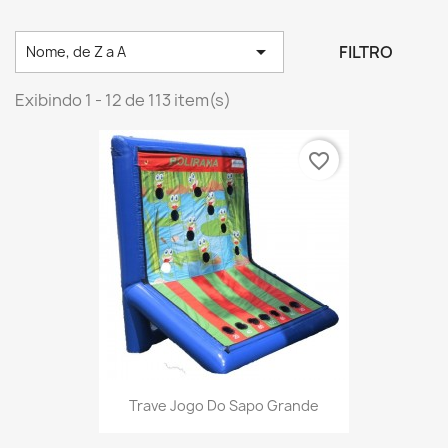

FILTRO
Nome, de Z a A
Exibindo 1 - 12 de 113 item(s)
favorite_border
Trave Jogo Do Sapo Grande