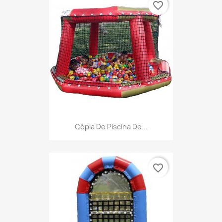
favorite_border
Cópia De Piscina De...
favorite_border