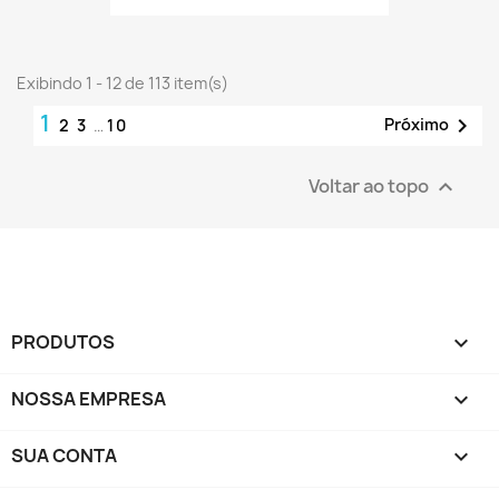
Exibindo 1 - 12 de 113 item(s)
1

Próximo
2
3
…
10
Voltar ao topo

PRODUTOS

NOSSA EMPRESA

SUA CONTA
