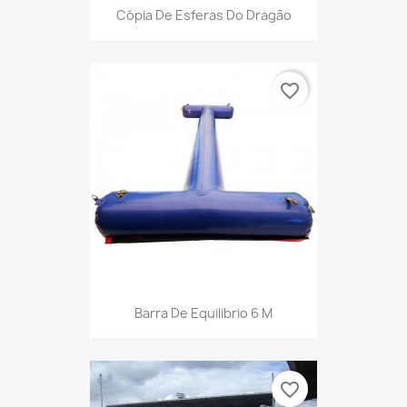
Cópia De Esferas Do Dragão
favorite_border
Barra De Equilibrio 6 M
favorite_border