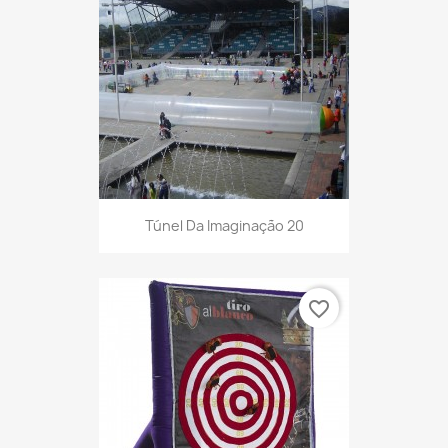
Túnel Da Imaginação 20
favorite_border