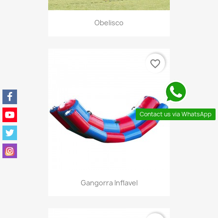
Obelisco
favorite_border
Contact us via WhatsApp
Gangorra Inflavel