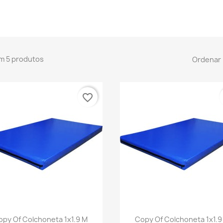
m 5 produtos
Ordenar 
favorite_border
Visualização rápida
Visualização rápid


opy Of Colchoneta 1x1.9 M
Copy Of Colchoneta 1x1.9