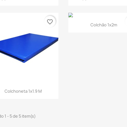
favorite_border
Visualização rápid

Colchão 1x2m
Visualização rápida

Colchoneta 1x1.9 M
o 1 - 5 de 5 item(s)