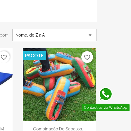

por:
Nome, de Z a A
PACOTE
favorite_border
favorite_border
Contact us via WhatsApp
a
Visualização rápida

 M
Combinação De Sapatos...