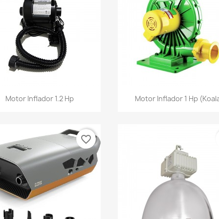
Vista rápida
Vista rápida


Motor Inflador 1.2 Hp
Motor Inflador 1 Hp (Koal
favorite_border