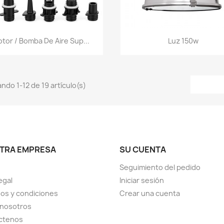
Vista rápida
Vista rápida


tor / Bomba De Aire Sup...
Luz 150w
ndo 1-12 de 19 artículo(s)
TRA EMPRESA
SU CUENTA
Seguimiento del pedido
egal
Iniciar sesión
os y condiciones
Crear una cuenta
 nosotros
ctenos