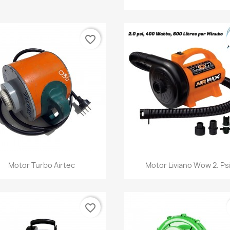
favorite_border
Vista rápida
Vista rápida


Motor Turbo Airtec
Motor Liviano Wow 2. Ps
favorite_border