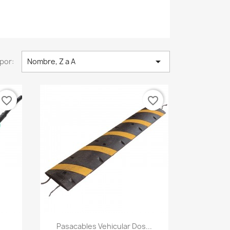

por:
Nombre, Z a A
favorite_border
favorite_border
Vista rápida

Pasacables Vehicular Dos...