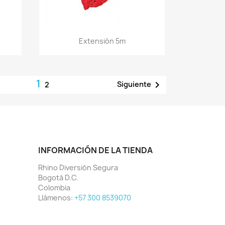
Vista rápida

Extensión 5m
1

Siguiente
2
INFORMACIÓN DE LA TIENDA
Rhino Diversión Segura
Bogotá D.C.
Colombia
Llámenos:
+57 300 8539070