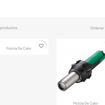
 productos.
Ordenar 
favorite_border
Vista rápida

Pistola De Calor
Vista rápida

Pistola De Calor